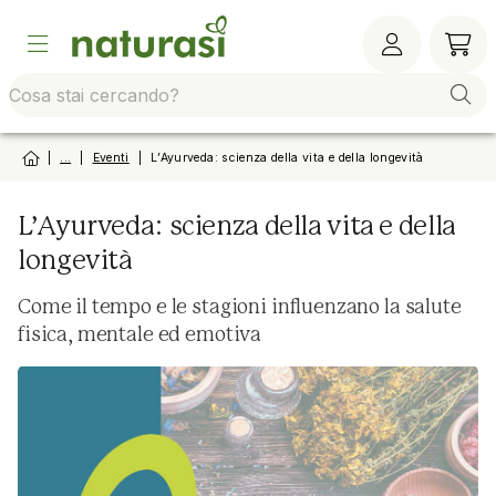
Vai alla barra di sistema
Vai al contenuto principale
Vai al footer
Vai al
|
...
|
Eventi
|
L’Ayurveda: scienza della vita e della longevità
L’Ayurveda: scienza della vita e della
longevità
Come il tempo e le stagioni influenzano la salute
fisica, mentale ed emotiva