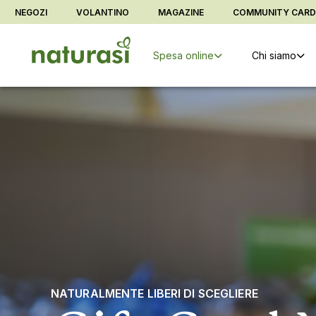
Vai alla barra di sistema
Vai al contenuto principale
Vai al foo
NEGOZI
VOLANTINO
MAGAZINE
COMMUNITY CAR
Spesa online
Chi siamo
NATURALMENTE LIBERI DI SCEGLIERE