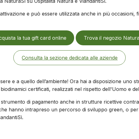
da NaturaSì su Ospitalità Natura e ViandantiSì.
i attivazione e può essere utilizzata anche in più occasioni,
quista la tua gift card online
Trova il negozio Natur
Consulta la sezione dedicata alle aziende
ere e a quello dell’ambiente! Ora hai a disposizione uno st
 biodinamici certificati, realizzati nel rispetto dell'Uomo e d
 strumento di pagamento anche in strutture ricettive contra
 che hanno intrapreso un percorso di sviluppo green, o per e
ViandantiSì.