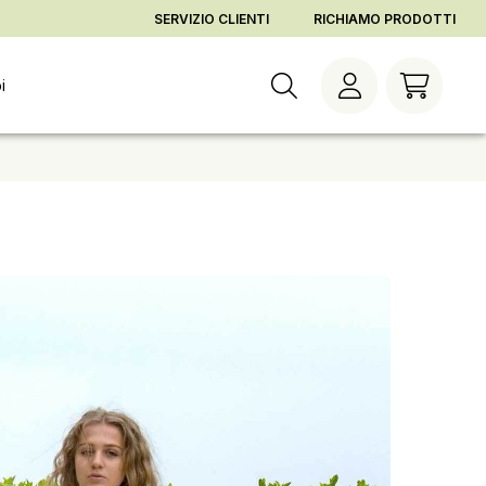
gna
Cambia orario di consegna
Vai al checkout
Vai agli ordini
SERVIZIO CLIENTI
RICHIAMO PRODOTTI
i