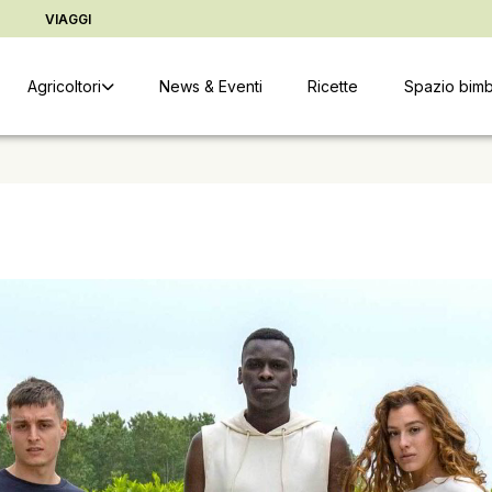
ter
Vai alle informazioni copyright
Cambia indirizzo di conse
D
VIAGGI
Agricoltori
News & Eventi
Ricette
Spazio bimb