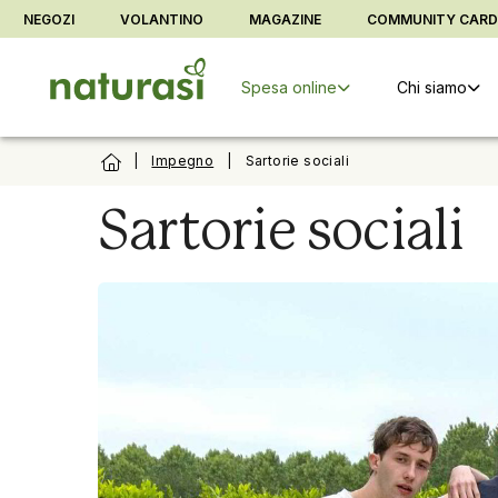
Vai alla barra di sistema
Vai al contenuto principale
Vai al foo
NEGOZI
VOLANTINO
MAGAZINE
COMMUNITY CAR
Spesa online
Chi siamo
|
Impegno
|
Sartorie sociali
Sartorie sociali