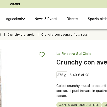
ter
Vai alle informazioni copyright
Cambia indirizzo di conse
D
VIAGGI
Agricoltori
News & Eventi
Ricette
Spazio bimb
i
|
Crunchy e granola
|
Crunchy con avena e frutti rossi
La Finestra Sul Cielo
Crunchy con aven
375 g
16,40 € al KG
Golosi crunchy muesli croccanti 
sorriso. Li puoi trovare in quattro
cacao.
AD ALTO CONTENUTO DI FIBRE
S