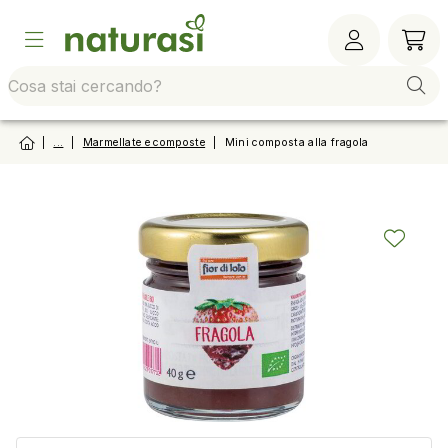
Vai alla barra di sistema
Vai al contenuto principale
Vai al footer
Vai al
|
...
|
Marmellate e composte
|
Mini composta alla fragola