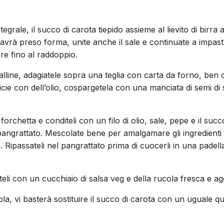
ntegrale, il succo di carota tiepido assieme al lievito di birr
to avrà preso forma, unite anche il sale e continuate a impa
re fino al raddoppio.
line, adagiatele sopra una teglia con carta da forno, ben dist
cie con dell’olio, cospargetela con una manciata di semi di
 forchetta e conditeli con un filo di olio, sale, pepe e il suc
 pangrattato. Mescolate bene per amalgamare gli ingredienti
. Ripassateli nel pangrattato prima di cuocerli in una padell
li con un cucchiaio di salsa veg e della rucola fresca e aggi
la, vi basterà sostituire il succo di carota con un uguale qu