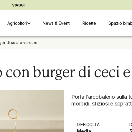
ter
Vai alle informazioni copyright
Cambia indirizzo di conse
D
VIAGGI
Agricoltori
News & Eventi
Ricette
Spazio bimb
er di ceci e verdure
con burger di ceci e
Porta l’arcobaleno sulla 
morbidi, sfiziosi e soprat
DIFFICOLTÀ
D
Media
5