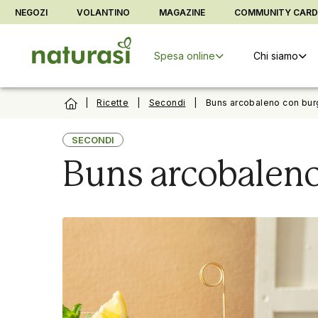
Vai alla barra di sistema
Vai al contenuto principale
Vai al foo
NEGOZI
VOLANTINO
MAGAZINE
COMMUNITY CAR
Spesa online
Chi siamo
|
Ricette
|
Secondi
|
Buns arcobaleno con burg
SECONDI
Buns arcobaleno 