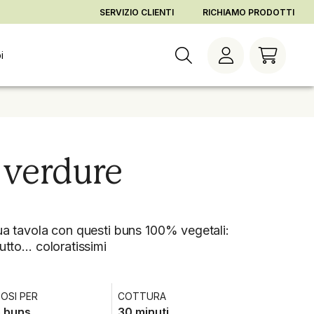
gna
Cambia orario di consegna
Vai al checkout
Vai agli ordini
SERVIZIO CLIENTI
RICHIAMO PRODOTTI
i
 verdure
tua tavola con questi buns 100% vegetali:
tutto… coloratissimi
OSI PER
COTTURA
 buns
30 minuti