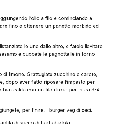
a aggiungendo l’olio a filo e cominciando a
stare fino a ottenere un panetto morbido ed
anziate le une dalle altre, e fatele lievitare
 sesamo e cuocete le pagnottelle in forno
co di limone. Grattugiate zucchine e carote,
 e, dopo aver fatto riposare l’impasto per
a ben calda con un filo di olio per circa 3-4
ungete, per finire, i burger veg di ceci.
antità di succo di barbabietola.