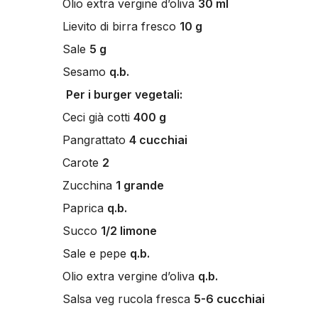
Olio extra vergine d’oliva
30 ml
Lievito di birra fresco
10 g
Sale
5 g
Sesamo
q.b.
Per i burger vegetali:
Ceci già cotti
400 g
Pangrattato
4 cucchiai
Carote
2
Zucchina
1 grande
Paprica
q.b.
Succo
1/2 limone
Sale e pepe
q.b.
Olio extra vergine d’oliva
q.b.
Salsa veg rucola fresca
5-6 cucchiai