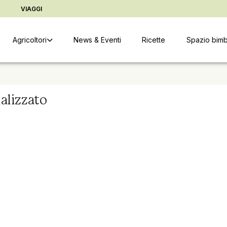
ter
Vai alle informazioni copyright
Cambia indirizzo di conse
D
VIAGGI
Agricoltori
News & Eventi
Ricette
Spazio bimb
alizzato