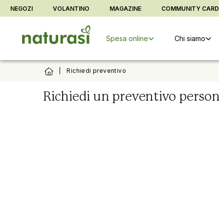
Vai alla barra di sistema
Vai al contenuto principale
Vai al foo
NEGOZI
VOLANTINO
MAGAZINE
COMMUNITY CAR
Spesa online
Chi siamo
|
Richiedi preventivo
Richiedi un preventivo person