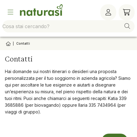
Vai alla barra di sistema
Vai al contenuto principale
Vai al footer
Vai al
|
Contatti
Contatti
Hai domande sui nostri itinerari o desideri una proposta
personalizzata per il tuo soggiorno in azienda agricola? Siamo
qui per ascoltare le tue esigenze e aiutarti a disegnare
un’esperienza su misura, nel pieno rispetto della natura e dei
tuoi ritmi. Puoi anche chiamarci ai seguenti recapiti: Katia 339
3685886 (per biovagando) oppure Ilaria 335 7434964 (per
viaggi di gruppo).