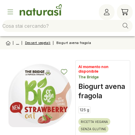
Vai alla barra di sistema
Vai al contenuto principale
Vai al footer
Vai al
|
...
|
Dessert vegetali
|
Biogurt avena fragola
Al momento non
disponibile
The Bridge
Biogurt avena
fragola
125 g
RICETTA VEGANA
SENZA GLUTINE