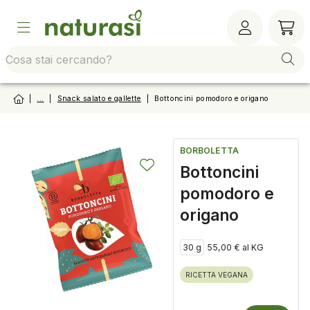
Vai alla barra di sistema
Vai al contenuto principale
Vai al footer
Vai al
|
...
|
Snack salato e gallette
|
Bottoncini pomodoro e origano
BORBOLETTA
Bottoncini
pomodoro e
origano
30 g
55,00 € al KG
RICETTA VEGANA