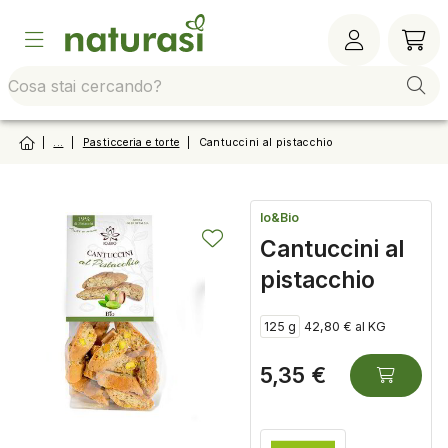
Vai alla barra di sistema
Vai al contenuto principale
Vai al footer
Vai al
|
...
|
Pasticceria e torte
|
Cantuccini al pistacchio
Io&Bio
Cantuccini al
pistacchio
125 g
42,80 € al KG
5,35 €