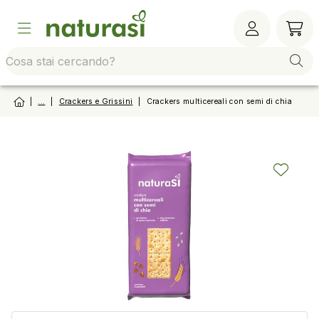
Vai alla barra di sistema
Vai al contenuto principale
Vai al footer
Vai al
|
...
|
Crackers e Grissini
|
Crackers multicereali con semi di chia