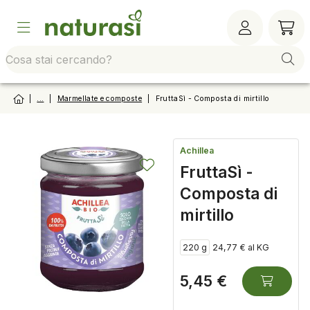
Vai alla barra di sistema
Vai al contenuto principale
Vai al footer
Vai al
|
...
|
Marmellate e composte
|
FruttaSì - Composta di mirtillo
Achillea
FruttaSì -
Composta di
mirtillo
220 g
24,77 € al KG
5,45 €