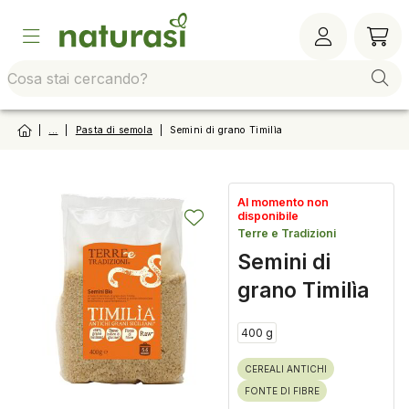
Vai alla barra di sistema
Vai al contenuto principale
Vai al footer
Vai al
|
...
|
Pasta di semola
|
Semini di grano Timilìa
Al momento non
disponibile
Terre e Tradizioni
Semini di
grano Timilìa
400 g
CEREALI ANTICHI
FONTE DI FIBRE