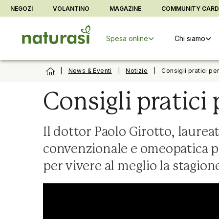
Vai alla barra di sistema
Vai al contenuto principale
Vai al foo
NEGOZI
VOLANTINO
MAGAZINE
COMMUNITY CAR
Spesa online
Chi siamo
|
News & Eventi
|
Notizie
|
Consigli pratici pe
Consigli pratici 
Il dottor Paolo Girotto, laurea
convenzionale e omeopatica per
per vivere al meglio la stagion