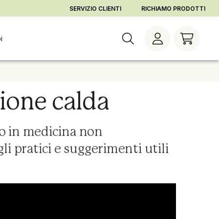
gna
Cambia orario di consegna
Vai al checkout
Vai agli ordini
SERVIZIO CLIENTI
RICHIAMO PRODOTTI
i
gione calda
ato in medicina non
i pratici e suggerimenti utili