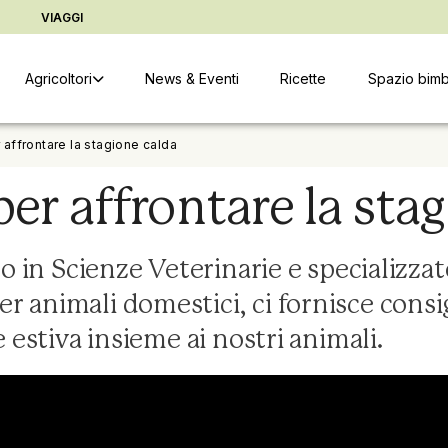
ter
Vai alle informazioni copyright
Cambia indirizzo di conse
D
VIAGGI
Agricoltori
News & Eventi
Ricette
Spazio bimb
r affrontare la stagione calda
per affrontare la sta
to in Scienze Veterinarie e specializz
 animali domestici, ci fornisce consigl
e estiva insieme ai nostri animali.