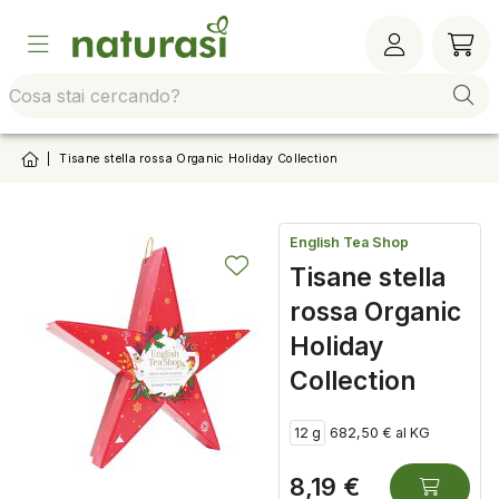
Vai alla barra di sistema
Vai al contenuto principale
Vai al footer
Vai al
|
Tisane stella rossa Organic Holiday Collection
English Tea Shop
Tisane stella
rossa Organic
Holiday
Collection
12 g
682,50 € al KG
8,19 €